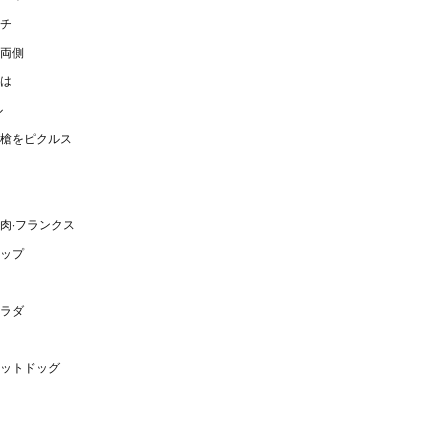
チ
両側
は
ル
槍をピクルス
肉·フランクス
ップ
ラダ
ットドッグ