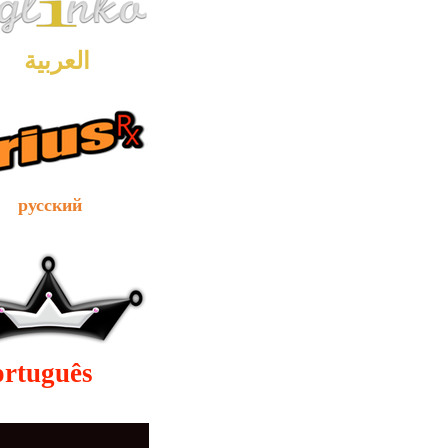
العربية
сский
ortuguês