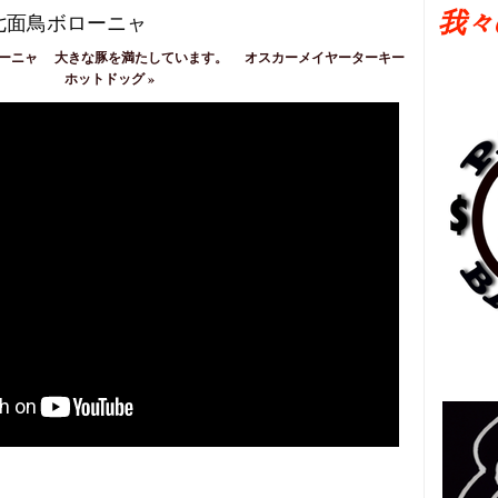
我々
七面鳥ボローニャ
ーニャ
大きな豚を満たしています。
オスカーメイヤーターキー
ホットドッグ
»
日