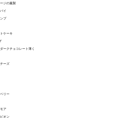
ージの薫製
パイ
ンプ
トケーキ
ザ
ダークチョコレート薄く
チーズ
ベリー
モア
ピオン