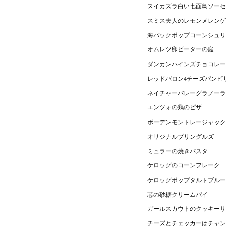
スイカズラ白い七面鳥ソーセ
スミス夫人のレモンメレンゲ
海パックポップコーンシュリ
オムレツ卵ビーターの庭
ダンカンハインズチョコレー
レッドバロン4チーズパンピ
ネイチャーバレーグラノーラ
エンツォの鶏のピザ
ボーデンモントレージャック
オリジナルプリングルズ
ミュラーの焼きパスタ
ケロッグのコーンフレーク
ケロッグポップタルトブルー
芯の砂糖クリームパイ
ガールスカウトのクッキーサ
チーズとチェッカーはチャン