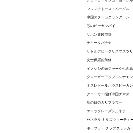
フレンチトーストベーグル
中国スターカニラングーン
芯のピーカンパイ
ザボン農民市場
チキータバナナ
リトルデビークリスマスツリ
女士保羅的魚條
イノシシの頭ジャーク七面鳥
クローガーアップルシナモン
ネスレトールハウスピーカン
クローガー揚げ中国ナマズ
鳥の目のカリフラワー
ケロッグレーズンふすま
ゼネラル·ミルズウィーティ
キーブラー·クラブクラッカ