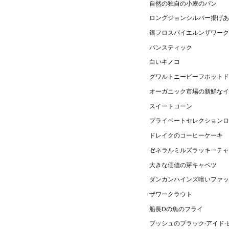
自然の独自の小麦のパン
ロングジョンシルバー揚げあ
銀フロスバイエルンザワーク
パンスティック
白いキノコ
グワルトニービーフホットド
オーガニック市場の新鮮なイ
スイートコーン
プライベートセレクションロ
ドレイクのコーヒーケーキ
ゼネラルミルズラッキーチャ
大きな価値の芽キャベツ
ダンカンハインズ暗いファ
ザワークラウト
船長Dの魚のフライ
ブッシュのブラック·アイド·