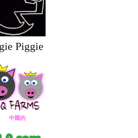
gie Piggie
國的