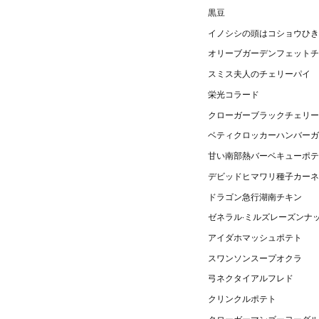
黒豆
イノシシの頭はコショウひき
オリーブガーデンフェットチ
スミス夫人のチェリーパイ
栄光コラード
クローガーブラックチェリー
ベティクロッカーハンバーガ
甘い南部熱バーベキューポテ
デビッドヒマワリ種子カーネ
ドラゴン急行湖南チキン
ゼネラル·ミルズレーズンナ
アイダホマッシュポテト
スワンソンスープオクラ
弓ネクタイアルフレド
クリンクルポテト
クローガーマンゴーヨーグル