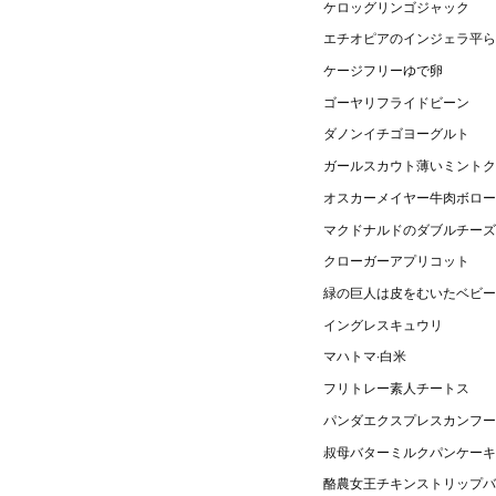
ケロッグリンゴジャック
エチオピアのインジェラ平ら
ケージフリーゆで卵
ゴーヤリフライドビーン
ダノンイチゴヨーグルト
ガールスカウト薄いミントク
オスカーメイヤー牛肉ボロー
マクドナルドのダブルチーズ
クローガーアプリコット
緑の巨人は皮をむいたベビー
イングレスキュウリ
マハトマ·白米
フリトレー素人チートス
パンダエクスプレスカンフー
叔母バターミルクパンケーキ
酪農女王チキンストリップバ