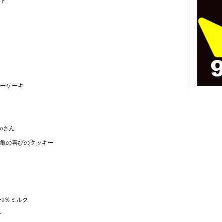
ーケーキ
oさん
亀の喜びのクッキー
ー1％ミルク
ー