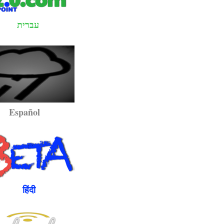
עברית
pañol
ंदी