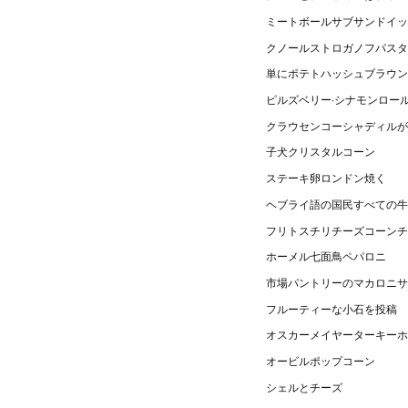
ミートボールサブサンドイッ
クノールストロガノフパスタ
単にポテトハッシュブラウン
ピルズベリー·シナモンロー
クラウセンコーシャディルが
子犬クリスタルコーン
ステーキ卵ロンドン焼く
ヘブライ語の国民すべての牛
フリトスチリチーズコーンチ
ホーメル七面鳥ペパロニ
市場パントリーのマカロニサ
フルーティーな小石を投稿
オスカーメイヤーターキーホ
オービルポップコーン
シェルとチーズ