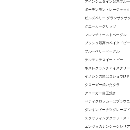
アインシュタイン兄弟ブルー
ボーデンモントレージャック
ピルズベリー·グランサクサ
クエーカーグリッツ
フレンチトーストベーグル
ブッシュ最高のベイクドビー
ブルーベリーベーグル
デルモンテスイートピー
ネスレクランチアイスクリー
イノシシの頭はコショウひき
クローガー焼いたタラ
クローガー目玉焼き
ベティクロッカーはブラウニ
ダンキンドーナツグレーズド
スタッフィングクラフトスト
エンツォのナンシーシシリア