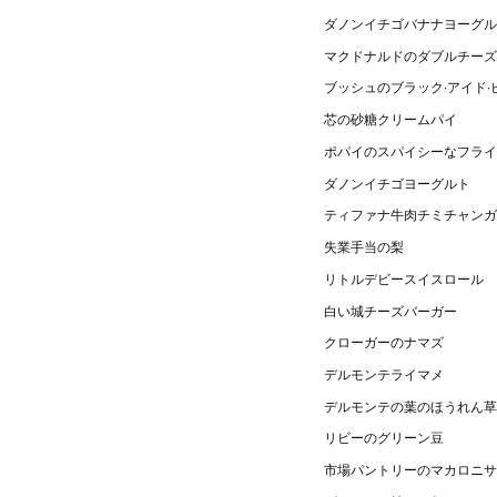
ダノンイチゴバナナヨーグル
マクドナルドのダブルチーズ
ブッシュのブラック·アイド·
芯の砂糖クリームパイ
ポパイのスパイシーなフライ
ダノンイチゴヨーグルト
ティファナ牛肉チミチャンガ
失業手当の梨
リトルデビースイスロール
白い城チーズバーガー
クローガーのナマズ
デルモンテライマメ
デルモンテの葉のほうれん草
リビーのグリーン豆
市場パントリーのマカロニサ