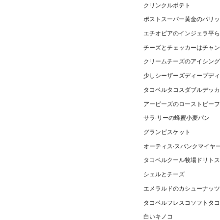
クリンクルポテト
ポストスーパー黄金のパリッ
エチオピアのインジェラ平ら
チーズとチェッカーはチャン
クリームチーズのアイシング
少しシーザーズディープディ
タコベルタコスダブルデッカ
アービーズのローストビーフ
サラ·リーの蜂蜜小麦パン
グランビスケット
オーティス·スパンクマイヤ
タコベルクール牧場ドリトス
シェルとチーズ
エメラルドのカシューナッツ
タコベルフレスコソフトタコ
白いキノコ