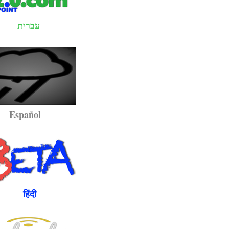
עברית
pañol
ंदी