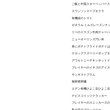
ご飯と中国スターペッパース
スワンソンスープオクラ
有機緑のトマト
ゼネラル·ミルズレーズンナ
リーのドラゴン牛肉チャーハ
ニューオーリンズ汚い米
単にポテトフライドポテトは
ケロッグラズベリーポップタ
グワルトニーチキンホットド
ブレイヤーのイチゴのアイス
サンキストプラム
無卵黄卵麺
エデン有機ひよこ豆ひよこ豆
ナビスコリッツクラッカー
ブレイヤーのスニッカーズの
鳥の目のブロッコリー