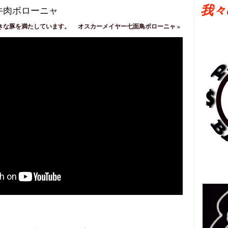
我々
牛肉ボローニャ
きな豚を満たしています。
オスカーメイヤー七面鳥ボローニャ
»
日