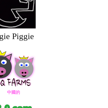
gie Piggie
國的