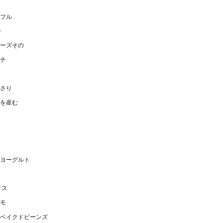
フル
キ
ーズその
チ
さり
を産む
ヨーグルト
クス
モ
ベイクドビーンズ