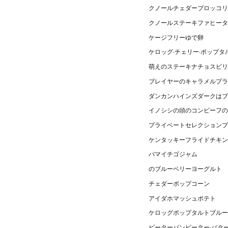
クノールチェダーブロッコリ
クノールステーキファヒータ
ケージフリーゆで卵
ケロッグ·チェリー·ポップタ
萌えのステーキナチョスビリ
ブレイヤーのキャラメルプラ
ダンカンハインズダークはブ
イノシシの頭のコンビーフの
プライベートセレクションプ
ケンタッキーフライドチキン
バマイチゴジャム
のブルーベリーヨーグルト
チェダーポップコーン
アイダホマッシュポテト
ケロッグポップタルトブルー
ピーターパンピーター·バタ