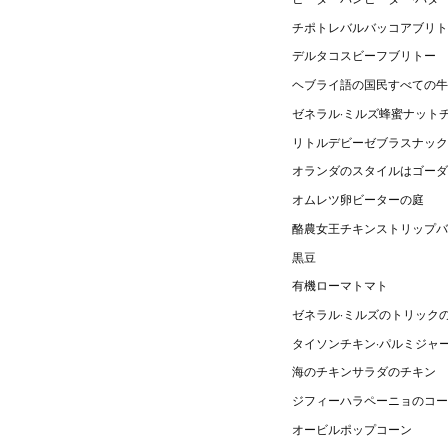
チポトレバルバッコアブリト
デルタコスビーフブリトー
ヘブライ語の国民すべての牛
ゼネラル·ミルズ蜂蜜ナット
リトルデビーゼブラスナック
オランダのスタイルはゴーダ
オムレツ卵ビーターの庭
酪農女王チキンストリップバ
黒豆
有機ローマトマト
ゼネラル·ミルズのトリック
タイソンチキン·パルミジャ
海のチキンサラダのチキン
ジフィーハラペーニョのコー
オービルポップコーン