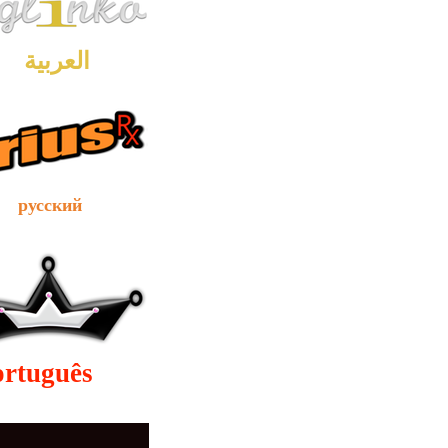
العربية
сский
ortuguês