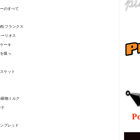
ーのすべて
肉·フランクス
チーリオス
ケーキ
を吸っ
ру
スケット
の穀物ミルク
ーナ
P
ンブレッド