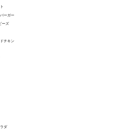
ト
バーガー
ピーズ
ドチキン
ラダ