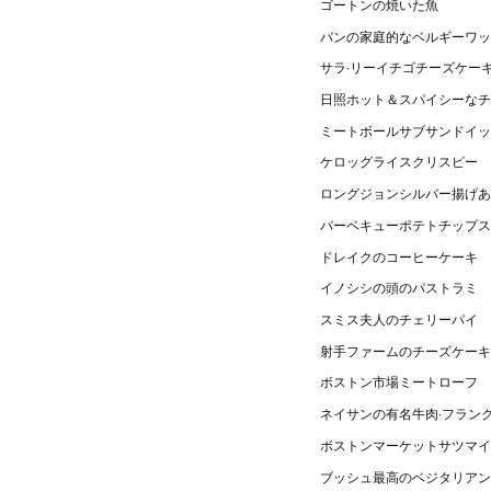
ゴートンの焼いた魚
バンの家庭的なベルギーワッ
サラ·リーイチゴチーズケー
日照ホット＆スパイシーなチ
ミートボールサブサンドイッ
ケロッグライスクリスピー
ロングジョンシルバー揚げあ
バーベキューポテトチップス
ドレイクのコーヒーケーキ
イノシシの頭のパストラミ
スミス夫人のチェリーパイ
射手ファームのチーズケーキ
ボストン市場ミートローフ
ネイサンの有名牛肉·フラン
ボストンマーケットサツマイ
ブッシュ最高のベジタリアン