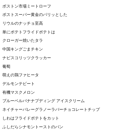
ボストン市場ミートローフ
ポストスーパー黄金のパリッとした
リウルのナッチョ至高
単にポテトフライドポテトは
クローガー焼いたタラ
中国キングごまチキン
ナビスコリッツクラッカー
葡萄
萌えの鶏ファヒータ
デルモンテビート
有機マスクメロン
ブルーベルバナナプディング アイスクリーム
ネイチャーバレーグラノーラバーチョコレートチップ
しわはフライドポテトをカット
ふしだらシナモントーストのパン