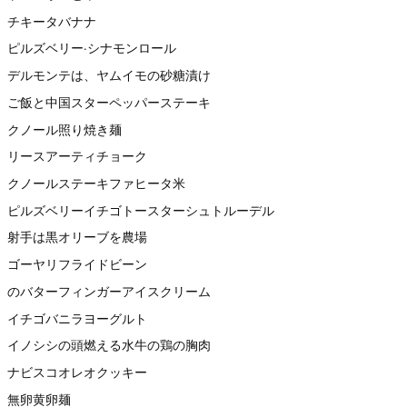
チキータバナナ
ピルズベリー·シナモンロール
デルモンテは、ヤムイモの砂糖漬け
ご飯と中国スターペッパーステーキ
クノール照り焼き麺
リースアーティチョーク
クノールステーキファヒータ米
ピルズベリーイチゴトースターシュトルーデル
射手は黒オリーブを農場
ゴーヤリフライドビーン
のバターフィンガーアイスクリーム
イチゴバニラヨーグルト
イノシシの頭燃える水牛の鶏の胸肉
ナビスコオレオクッキー
無卵黄卵麺