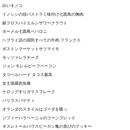
白いキノコ
イノシシの頭パストラミ味付け七面鳥の胸肉
銀フロスバイエルンザワークラウト
ホーメル七面鳥ペパロニ
ヘブライ語の国民すべての牛肉·フランクス
ボストンマーケットサツマイモ
モッツァレラチーズ
ジョン·モレルビーフベーコン
タコベルハード タコス最高
女士保羅的魚條
ケロッグすりガラスフレーク
バリラスパゲティ
オランダのスタイルはゴーダを吸っ
ジフィーハラペーニョのコーンブレッド
ネスレトールハウスピーカン亀の喜びのクッキー