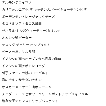
デルモンテライマメ
カリフォルニア·ピザ·キッチンのバーベキューチキンピザ
ボーデンモントレージャックチーズ
タコベルソフトタコス最高
ゼネラル·ミルズウィーティー1％ミルク
オムレツ卵ビーター
ケロッグ·チェリー·ポップタルト
ペース分厚いサルサ卵
イノシシの頭のオーブン金七面鳥の胸肉
イノシシの頭チポトレゴーダ
射手ファームの桃のヨーグルト
海のチキンサラダのチキン
オスカーメイヤー牛肉ボローニャ
チェダーチーズとサワークリームポテトチップスをフリル
酪農女王チキンストリップバスケット