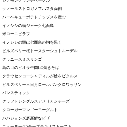
シナモンクランチベーグル
クノールストロガノフパスタ両側
バーベキューポテトチップスを産む
イノシシの頭ジャーク七面鳥
米ローニピラフ
イノシシの頭は七面鳥の胸を黒く
ピルズベリー桜トースターシュトルーデル
グラニースミスリンゴ
鳥の目のビオラ牛肉LO焼きそば
クラウセンコーシャディルが槍をピクルス
ピルズベリー三日月ロールパンクロワッサン
パンスティック
クラフトシングルスアメリカンチーズ
クローガーマンゴーヨーグルト
パパジョンズ庭新鮮なピザ
ニューヨーク5チーズテキサストースト