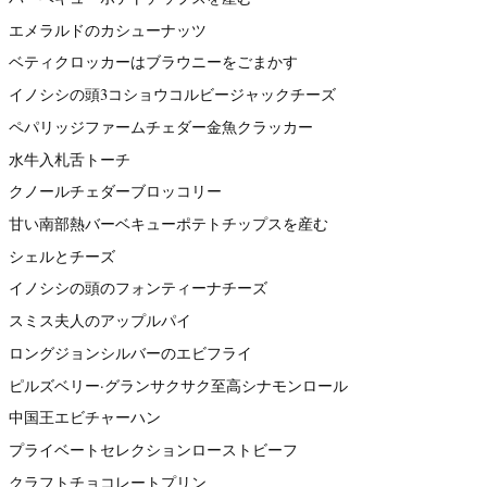
エメラルドのカシューナッツ
ベティクロッカーはブラウニーをごまかす
イノシシの頭3コショウコルビージャックチーズ
ペパリッジファームチェダー金魚クラッカー
水牛入札舌トーチ
クノールチェダーブロッコリー
甘い南部熱バーベキューポテトチップスを産む
シェルとチーズ
イノシシの頭のフォンティーナチーズ
スミス夫人のアップルパイ
ロングジョンシルバーのエビフライ
ピルズベリー·グランサクサク至高シナモンロール
中国王エビチャーハン
プライベートセレクションローストビーフ
クラフトチョコレートプリン