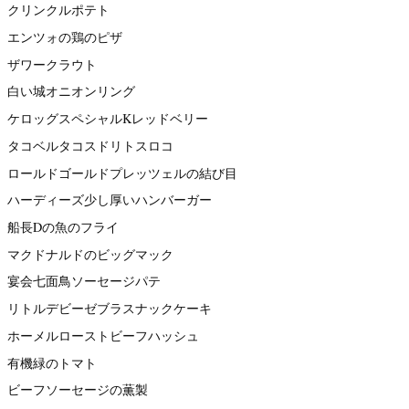
クリンクルポテト
エンツォの鶏のピザ
ザワークラウト
白い城オニオンリング
ケロッグスペシャルKレッドベリー
タコベルタコスドリトスロコ
ロールドゴールドプレッツェルの結び目
ハーディーズ少し厚いハンバーガー
船長Dの魚のフライ
マクドナルドのビッグマック
宴会七面鳥ソーセージパテ
リトルデビーゼブラスナックケーキ
ホーメルローストビーフハッシュ
有機緑のトマト
ビーフソーセージの薫製