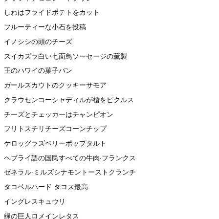
しわはフライドポテトをカット
フルーティーな小石を投稿
イノシシの頭のチーズ
スイカズラ白い七面鳥ソーセージの薫製
王のハワイの菓子パン
ガールスカウトのクッキーサモア
クラウセンコーシャディルが槍をピクルス
チーズとチェッカーはチャンピオン
フリトスチリチーズコーンチップ
ケロッグラズベリーポップタルト
ヘブライ語の国民すべての牛肉·フランクス
ゼネラル·ミルズシナモントーストクランチ
タコベルハード タコス最高
イングレスキュウリ
緑の巨人ロメインレタス