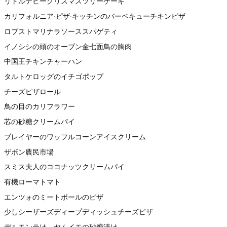
リトルデビークリスマスツリーケーキ
カリフォルニア·ピザ·キッチンのバーベキューチキンピザ
ロブストマリナラソーススパゲティ
イノシシの頭のオーブン金七面鳥の胸肉
中国王チキンチャーハン
タルトケロッグのイチゴポップ
チーズピザロール
鳥の目のカリフラワー
芯の砂糖クリームパイ
ブレイヤーのワッフルコーンアイスクリーム
ザボン農民市場
スミス夫人のココナッツクリームパイ
有機ローマトマト
エンツォのミートボールのピザ
少しシーザーズディープディッシュチーズピザ
デルモンテは、ヤムイモの砂糖漬け