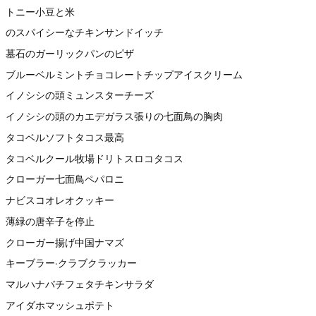
トニー小豆と米
のスパイシーなチキンサンドイッチ
墓石のガーリックパンのピザ
ブルーベルミントチョコレートチップアイスクリーム
イノシシの頭ミュンスターチーズ
イノシシの頭のカエデガラス張りの七面鳥の胸肉
タコベルソフトタコス最高
タコベルクール牧場ドリトスロコタコス
クローガー七面鳥ペパロニ
ナビスコオレオクッキー
薄緑の唐辛子を停止
クローガー揚げ中国ナマズ
キーブラー·クラブクラッカー
マルハナバチフェタチキンサラダ
アイダホマッシュポテト