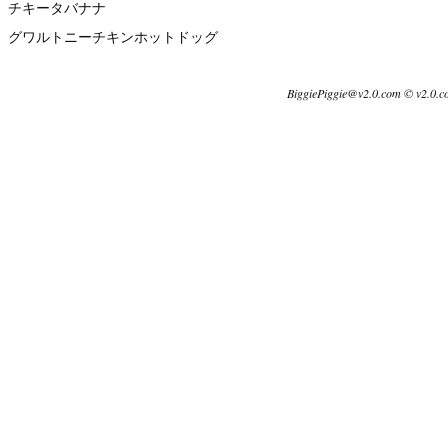
チキータバナナ
グワルトニーチキンホットドッグ
BiggiePiggie@v2.0.com © v2.0.c