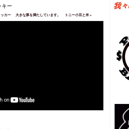
我々
ッキー
ラッカー
大きな豚を満たしています。
トニー小豆と米
»
日