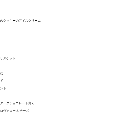
のクッキーのアイスクリーム
リスケット
む
ド
ント
ダークチョコレート薄く
ロヴォローネ·チーズ