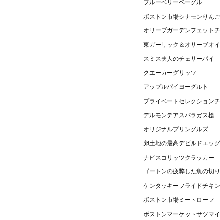
ブルーベリーベーグル
ボストン市場シナモンりんご
オリーブガーデンフェットチ
東ガーリック＆オリーブオイ
スミス夫人のチェリーパイ
クエーカーグリッツ
アップルパイヨーグルト
プライベートセレクションチ
デルモンテアスパラガス槍
オリジナルプリングルズ
卵土地の最高デビルドエッグ
ナビスコリッツクラッカー
ゴートンの疲弊した魚の切り
ケンタッキーフライドチキン
ボストン市場ミートローフ
ボストンマーケットサツマイ