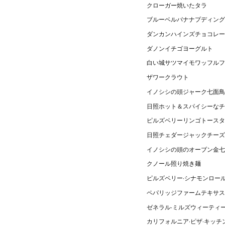
クローガー焼いたタラ
ブルーベルバナナプディング
ダンカンハインズチョコレー
ダノンイチゴヨーグルト
白い城サツマイモワッフルフ
ザワークラウト
イノシシの頭ジャーク七面鳥
日照ホット＆スパイシーなチ
ピルズベリーリンゴトースタ
日照チェダージャックチーズ
イノシシの頭のオーブン金七
クノール照り焼き麺
ピルズベリー·シナモンロー
ペパリッジファームテキサス
ゼネラル·ミルズウィーティ
カリフォルニア·ピザ·キッ