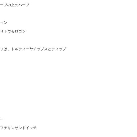
ーブの上のハーブ
ィン
りトウモロコシ
ソは、トルティーヤチップスとディップ
ー
ルフチキンサンドイッチ