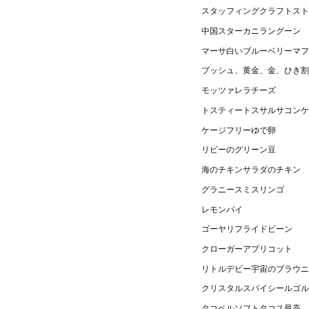
スタッフィングクラフトスト
中国スターカニラングーン
マーサ白いブルーベリーマフ
ブッシュ、黄金、金、ひき割
モッツァレラチーズ
トスティートスサルサコンケ
ケージフリーゆで卵
リビーのグリーン豆
海のチキンサラダのチキン
グラニースミスリンゴ
レモンパイ
ゴーヤリフライドビーン
クローガーアプリコット
リトルデビー宇宙のブラウニ
クリスタルスパイシールゴ
タコベルソフトタコス最高