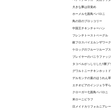
大きな豚は目覚め
ホーメル七面鳥ペパロニ
鳥の目のブロッコリー
中国王チキンチャーハン
フレンチトーストベーグル
銀フロスバイエルンザワーク
ケロッグのフルーツループス
ブレイヤーのバニラファッジ
タコベルがっしりした5層ブ
グワルトニーチキンホットド
デルモンテの葉のほうれん草
エチオピアのインジェラ平ら
クローガー七面鳥ペパロニ
米ローニピラフ
日メイドカリフォルニアレー