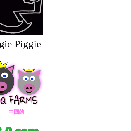
gie Piggie
國的