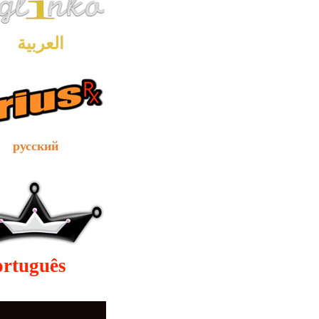
العربية
сский
ortuguês