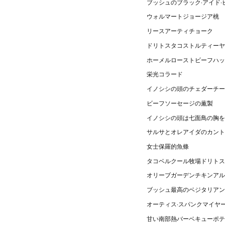
ブッシュのブラック·アイド·
ウォルマートジョージア桃
リースアーティチョーク
ドリトスタコストルティーヤ
ホーメルローストビーフハッ
栄光コラード
イノシシの頭のチェダーチー
ビーフソーセージの薫製
イノシシの頭は七面鳥の胸を
サルサとオレアイダのカント
女士保羅的魚條
タコベルクール牧場ドリトス
オリーブガーデンチキンアル
ブッシュ最高のベジタリアン
オーティス·スパンクマイヤ
甘い南部熱バーベキューポテ