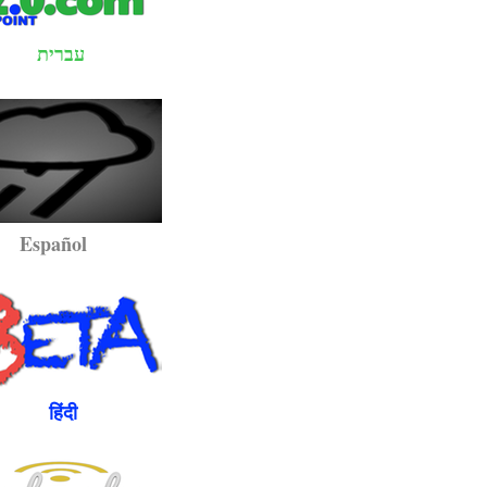
עברית
pañol
ंदी