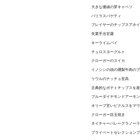
大きな価値の芽キャベツ
バリラスパゲティ
ブレイヤーのチップスアホイ
失業手当甘露
キーライムパイ
チュロスヨーグルト
クローガーのスイカ
イノシシの頭の燻製牛肉のブ
リウルのナッチョ至高
古典的なポテトチップスを産
ブルーダイヤモンドアーモン
オリーブ甘いピクルスをマウ
クローガー目玉焼き
ネイチャーバレーグラノーラ
プライベートセレクションプ