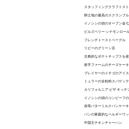
スタッフィングクラフトスト
卵土地の最高のスクランブル
イノシシの頭のオーブン金七
ピルズベリー·シナモンロー
フレンチトーストベーグル
リビーのグリーン豆
古典的なポテトチップスを産
射手ファームのチーズケーキ
ブレイヤーのイチゴのアイス
ミュラーの全粒粉スパゲッテ
カリフォルニア·ピザ·キッ
イノシシの頭のコンビーフの
叔母バターミルクパンケーキ
バンの家庭的なベルギーワッ
中国王チキンチャーハン