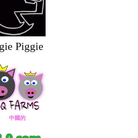
gie Piggie
國的