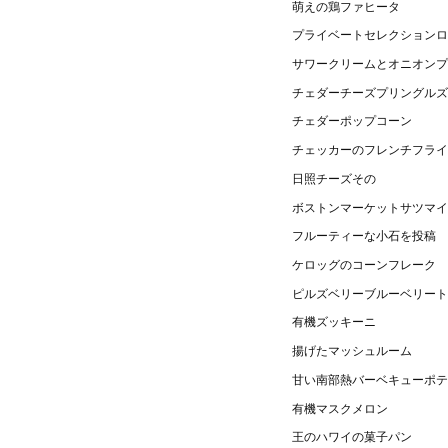
萌えの鶏ファヒータ
プライベートセレクションロ
サワークリームとオニオンプ
チェダーチーズプリングルズ
チェダーポップコーン
チェッカーのフレンチフラ
日照チーズその
ボストンマーケットサツマイ
フルーティーな小石を投稿
ケロッグのコーンフレーク
ピルズベリーブルーベリート
有機ズッキーニ
揚げたマッシュルーム
甘い南部熱バーベキューポテ
有機マスクメロン
王のハワイの菓子パン