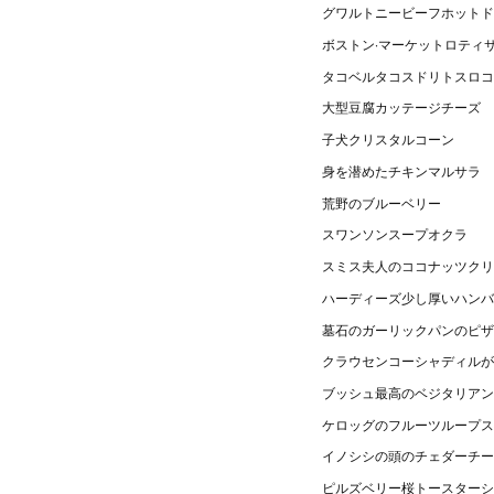
グワルトニービーフホットド
ボストン·マーケットロティ
タコベルタコスドリトスロコ
大型豆腐カッテージチーズ
子犬クリスタルコーン
身を潜めたチキンマルサラ
荒野のブルーベリー
スワンソンスープオクラ
スミス夫人のココナッツクリ
ハーディーズ少し厚いハンバ
墓石のガーリックパンのピザ
クラウセンコーシャディルが
ブッシュ最高のベジタリアン
ケロッグのフルーツループス
イノシシの頭のチェダーチー
ピルズベリー桜トースターシ