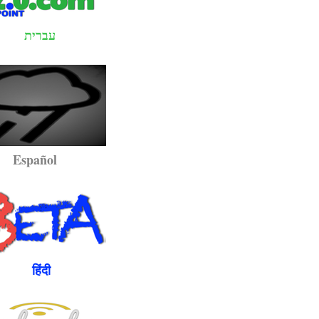
עברית
pañol
ंदी