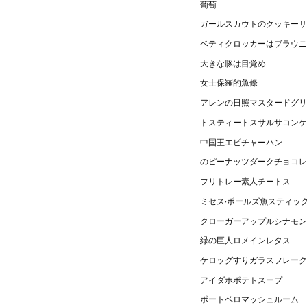
葡萄
ガールスカウトのクッキーサ
ベティクロッカーはブラウニ
大きな豚は目覚め
女士保羅的魚條
アレンの日照マスタードグリ
トスティートスサルサコンケ
中国王エビチャーハン
のピーナッツダークチョコレ
フリトレー素人チートス
ミセス·ポールズ魚スティッ
クローガーアップルシナモン
緑の巨人ロメインレタス
ケロッグすりガラスフレーク
アイダホポテトスープ
ポートベロマッシュルーム