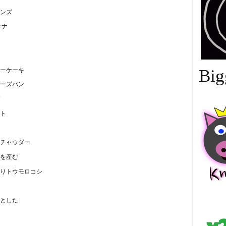
ンズ
ーナ
ーケーキ
Big
ーズパン
ト
チャウダー
を産む
りトウモロコシ
中
とした