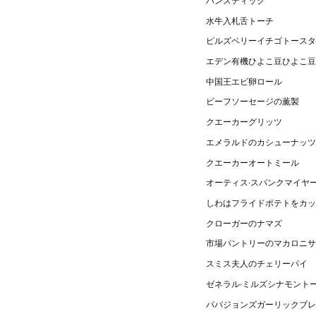
水牛入札舌トーチ
ピルズベリーイチゴトースタ
エデン有機ひよこ豆ひよこ豆
中国王エビ卵ロール
ビーフソーセージの薫製
クエーカーグリッツ
エメラルドのカシューナッツ
クエーカーオートミール
オーティス·スパンクマイヤ
しわはフライドポテトをカッ
クローガーのナマズ
市場パントリーのマカロニサ
スミス夫人のチェリーパイ
ゼネラル·ミルズシナモント
パパジョンズガーリックブレ