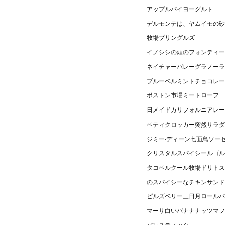
アップルパイヨーグルト
デルモンテは、ヤムイモの砂
牧場プリングルズ
イノシシの頭のフォンティー
ネイチャーバレーグラノーラ
ブルーベルミントチョコレー
ボストン市場ミートローフ
日メイドカリフォルニアレー
ベティクロッカー突然サラ
ジミー·ディーン七面鳥ソー
クリスタルスパイシールゴ
タコベルクール牧場ドリトス
のスパイシーなチキンサンド
ピルズベリー三日月ロールパ
マーサ白いバナナナッツマフ
パンスティック