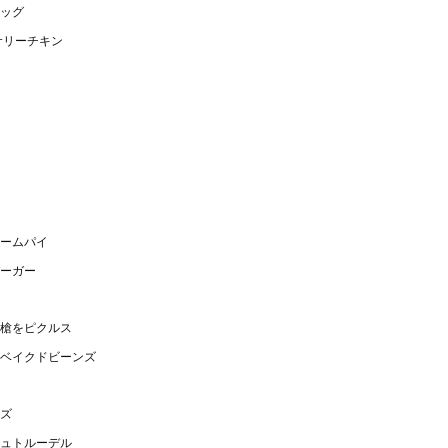
ッグ
サリーチキン
ームパイ
ーガー
槍をピクルス
ベイクドビーンズ
ズ
ュトルーデル