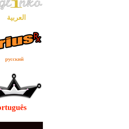
العربية
сский
ortuguês