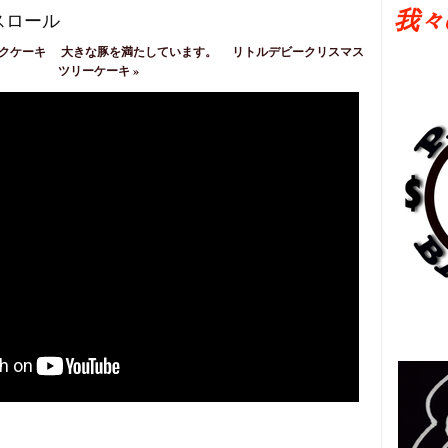
我々
スロール
クケーキ
大きな豚を満たしています。
リトルデビークリスマス
ツリーケーキ
»
日