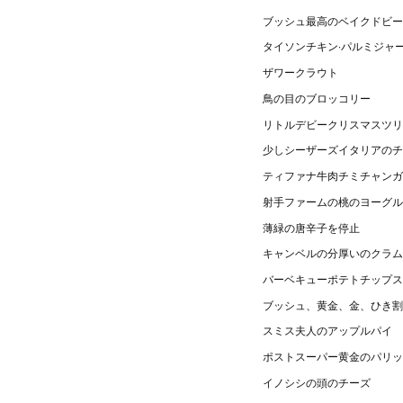
ブッシュ最高のベイクドビー
タイソンチキン·パルミジャ
ザワークラウト
鳥の目のブロッコリー
リトルデビークリスマスツリ
少しシーザーズイタリアのチ
ティファナ牛肉チミチャンガ
射手ファームの桃のヨーグル
薄緑の唐辛子を停止
キャンベルの分厚いのクラム
バーベキューポテトチップス
ブッシュ、黄金、金、ひき割
スミス夫人のアップルパイ
ポストスーパー黄金のパリッ
イノシシの頭のチーズ