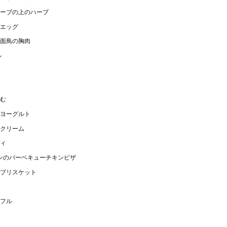
ーブの上のハーブ
エッグ
面鳥の胸肉
ル
む
ヨーグルト
クリーム
ィ
チンのバーベキューチキンピザ
ブリスケット
フル