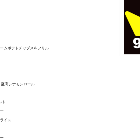
ームポテトチップスをフリル
ク至高シナモンロール
ルト
ー
ライス
ー