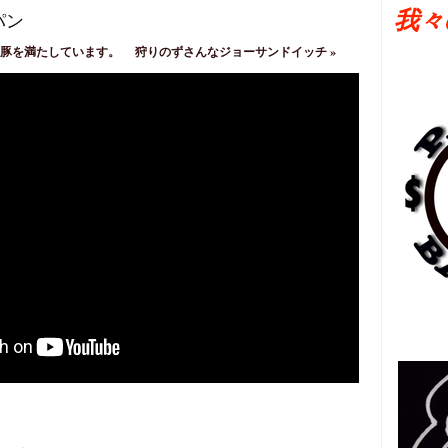
我々
パン
豚を満たしています。
狩りのずさんなジョーサンドイッチ
»
日