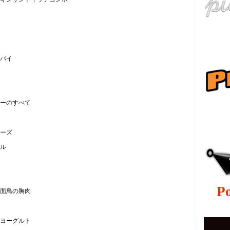
パイ
ーのすべて
ру
ーズ
ル
P
面鳥の胸肉
ヨーグルト