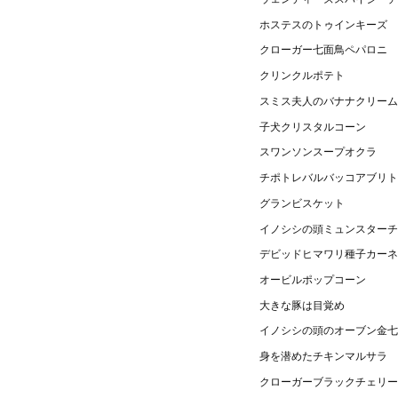
ホステスのトゥインキーズ
クローガー七面鳥ペパロニ
クリンクルポテト
スミス夫人のバナナクリーム
子犬クリスタルコーン
スワンソンスープオクラ
チポトレバルバッコアブリト
グランビスケット
イノシシの頭ミュンスターチ
デビッドヒマワリ種子カーネ
オービルポップコーン
大きな豚は目覚め
イノシシの頭のオーブン金七
身を潜めたチキンマルサラ
クローガーブラックチェリー