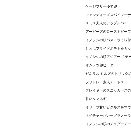
ケージフリーゆで卵
ウェンディーズスパイシーナ
スミス夫人のアップルパイ
アービーズのローストビーフ
イノシシの頭パストラミ味付
しわはフライドポテトをカッ
イノシシの頭アジアーゴ·チ
オムレツ卵ビーター
ゼネラル·ミルズのトリック
フリトレー素人チートス
ブレイヤーのスニッカーズの
甘いタマネギ
オリーブ甘いピクルスをマウ
ネイチャーバレーグラノーラ
イノシシの頭のチェダーチー