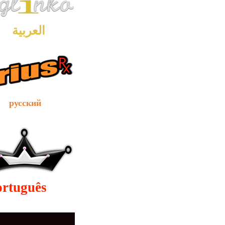
العربية
сский
ortuguês