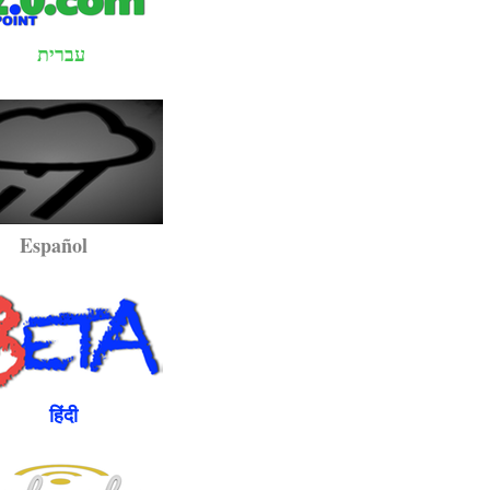
עברית
pañol
ंदी