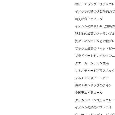
のピーナッツダークチョコレ
イノシシの頭の燻製牛肉のブ
萌えの鶏ファヒータ
イノシシの頭サルサ七面鳥の
卵土地の最高のスクランブル
婆アンのシナモンと砂糖プレ
ブッシュ最高のベイクドビー
プライベートセレクションニ
クエーカーシナモン生活
リトルデビーゼブラスナック
デルモンテスイートピー
海のチキンサラダのチキン
中国王エビ卵ロール
ダンカンハインズチョコレー
イノシシの頭のパストラミ
クノールストロガノフパスタ