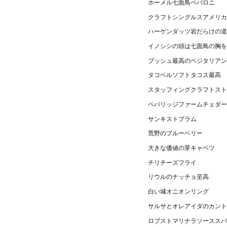
ホーメル七面鳥ペパロニ
クラフトシングルスアメリカ
ハーゲンダッツ岩だらけの道
イノシシの頭は七面鳥の胸を
ブッシュ最高のベジタリアン
タコベルソフトタコス最高
スタッフィングクラフトスト
ペパリッジファームチェダー
サンキストプラム
荒野のブルーベリー
大きな価値の芽キャベツ
チリチーズフライ
リウルのナッチョ至高
白い城オニオンリング
サルサとオレアイダのカント
ロブストマリナラソーススパ