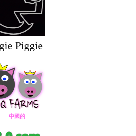
gie Piggie
國的