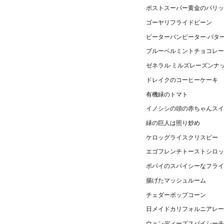
ポストスーパー黄金のパリッ
ゴーヤリフライドビーン
ピーターパンピーター·バタ
ブルーベルミントチョコレー
ゼネラル·ミルズレーズンナ
ドレイクのコーヒーケーキ
有機緑のトマト
イノシシの頭の赤ちゃんスイ
緑の巨人は照り炒め
ケロッグライスクリスピー
エゴフレンチトーストシロッ
ポパイのスパイシーなフライ
揚げたマッシュルーム
チェダーポップコーン
日メイドカリフォルニアレー
ウェンディーズスパイシーチ