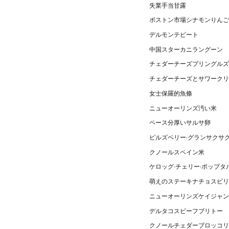
失業手当甘露
ボストン市場シナモンりんご
デルモンテビート
中国スターカニラングーン
チェダーチーズプリングルズ
チェダーチーズとサワークリ
女士保羅的魚條
ニューオーリンズ汚い米
ペース分厚いサルサ卵
ピルズベリー·グランサクサ
クノールスペイン米
ケロッグ·チェリー·ポップタ
萌えのステーキナチョスビリ
ニューオーリンズケイジャン
デルタコスビーフブリトー
クノールチェダーブロッコリ