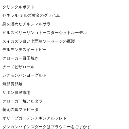
クリンクルポテト
ゼネラル·ミルズ黄金のグラハム
身を潜めたチキンマルサラ
ピルズベリーリンゴトースターシュトルーデル
スイカズラ白い七面鳥ソーセージの薫製
デルモンテスイートピー
クローガー目玉焼き
チーズピザロール
シナモンパンヨーグルト
無卵黄卵麺
ザボン農民市場
クローガー焼いたタラ
萌えの鶏ファヒータ
オリーブガーデンチキンアルフレド
ダンカンハインズダークはブラウニーをごまかす