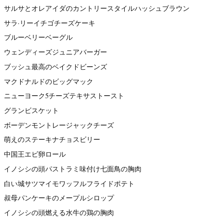
サルサとオレアイダのカントリースタイルハッシュブラウン
サラ·リーイチゴチーズケーキ
ブルーベリーベーグル
ウェンディーズジュニアバーガー
ブッシュ最高のベイクドビーンズ
マクドナルドのビッグマック
ニューヨーク5チーズテキサストースト
グランビスケット
ボーデンモントレージャックチーズ
萌えのステーキナチョスビリー
中国王エビ卵ロール
イノシシの頭パストラミ味付け七面鳥の胸肉
白い城サツマイモワッフルフライドポテト
叔母パンケーキのメープルシロップ
イノシシの頭燃える水牛の鶏の胸肉