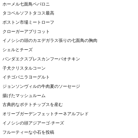
ホーメル七面鳥ペパロニ
タコベルソフトタコス最高
ボストン市場ミートローフ
クローガーアプリコット
イノシシの頭のカエデガラス張りの七面鳥の胸肉
シェルとチーズ
パンダエクスプレスカンフーパオチキン
子犬クリスタルコーン
イチゴバニラヨーグルト
ジョンソンヴィルの牛肉夏のソーセージ
揚げたマッシュルーム
古典的なポテトチップスを産む
オリーブガーデンフェットチーネアルフレド
イノシシの頭アジアーゴ·チーズ
フルーティーな小石を投稿