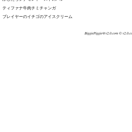
ティファナ牛肉チミチャンガ
ブレイヤーのイチゴのアイスクリーム
BiggiePiggie@v2.0.com © v2.0.c