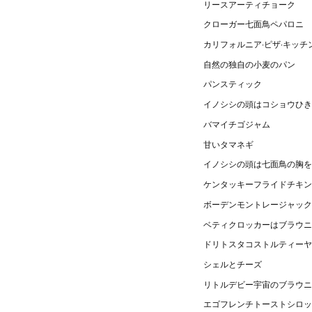
リースアーティチョーク
クローガー七面鳥ペパロニ
カリフォルニア·ピザ·キッ
自然の独自の小麦のパン
パンスティック
イノシシの頭はコショウひき
バマイチゴジャム
甘いタマネギ
イノシシの頭は七面鳥の胸を
ケンタッキーフライドチキン
ボーデンモントレージャック
ベティクロッカーはブラウニ
ドリトスタコストルティーヤ
シェルとチーズ
リトルデビー宇宙のブラウニ
エゴフレンチトーストシロッ