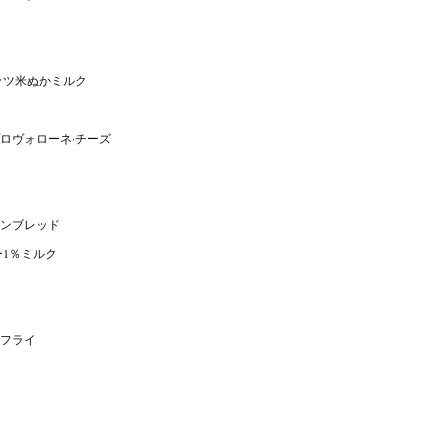
ッツ米ぬかミルク
ロヴォローネ·チーズ
ンブレッド
ー1％ミルク
フライ