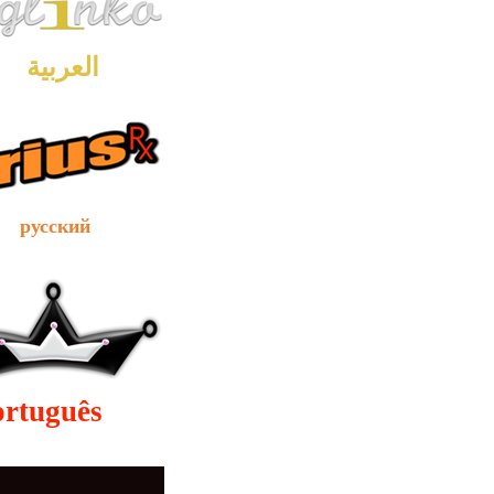
العربية
сский
ortuguês