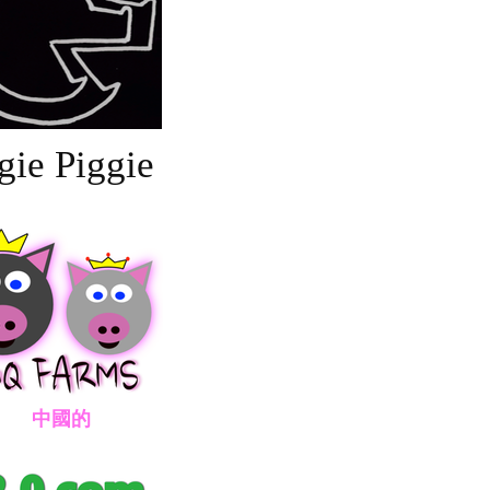
gie Piggie
國的