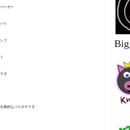
バーガー
パイ
ンプ
Big
ト
ク
ラダ
ダ古典的なパスタサラダ
中