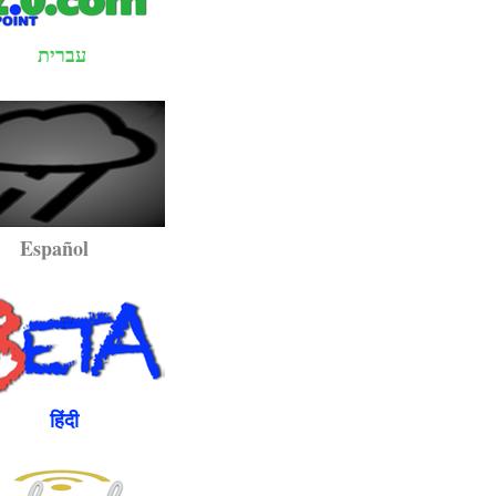
עברית
pañol
ंदी