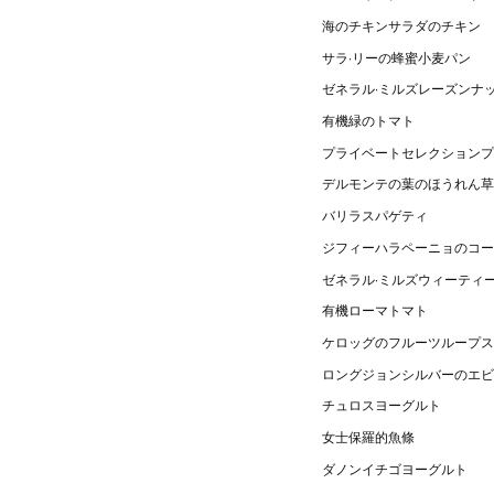
海のチキンサラダのチキン
サラ·リーの蜂蜜小麦パン
ゼネラル·ミルズレーズンナ
有機緑のトマト
プライベートセレクションプ
デルモンテの葉のほうれん草
バリラスパゲティ
ジフィーハラペーニョのコー
ゼネラル·ミルズウィーティ
有機ローマトマト
ケロッグのフルーツループス
ロングジョンシルバーのエビ
チュロスヨーグルト
女士保羅的魚條
ダノンイチゴヨーグルト