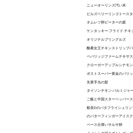
ニューオーリンズ汚い米
ピルズベリーリンゴトースタ
オムレツ卵ビーターの庭
ケンタッキー·フライド·チキ
オリジナルプリングルズ
酪農女王チキンストリップバ
ペパリッジファームテキサス
クローガーアップルシナモン
ポストスーパー黄金のパリッ
失業手当の梨
タイソンチキン·パルミジャ
ご飯と中国スターペッパース
船長Dのバタフライシュリン
のバターフィンガーアイスク
ペース分厚いサルサ卵
イノシシの頭チポトレゴーダ