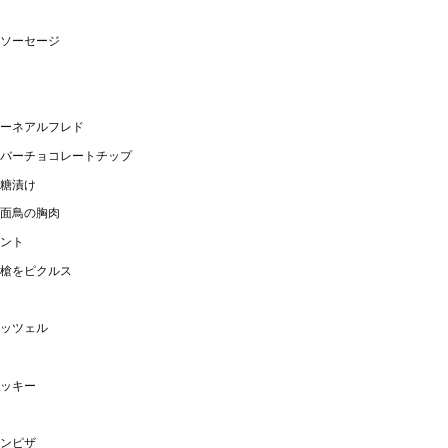
ソーセージ
ーネアルフレド
バーチョコレートチップ
糖漬け
面鳥の胸肉
ント
槍をピクルス
ッツェル
ッキー
ンピザ