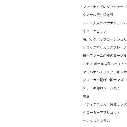
マクドナルドのダブルチーズ
クノール照り焼き麺
スミス夫人のバナナクリーム
米ローニピラフ
海パックポップコーンシュリ
ケロッグすりガラスフレーク
射手ファームの桃のヨーグル
ミセス·ポールズ魚スティッ
マルハナバチフェタチキンサ
クローガー揚げ中国ナマズ
ステーキ卵ロンドン焼く
黒豆
ベティクロッカー突然サラ
クローガーアプリコット
サンキストプラム