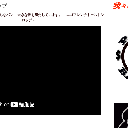
我々
ップ
らなパン
大きな豚を満たしています。
エゴフレンチトーストシ
ロップ
»
日