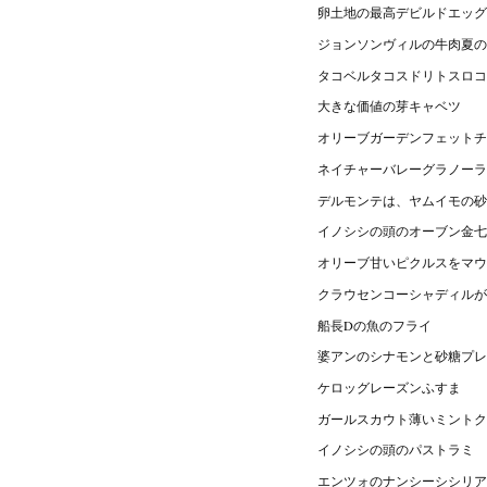
卵土地の最高デビルドエッグ
ジョンソンヴィルの牛肉夏の
タコベルタコスドリトスロコ
大きな価値の芽キャベツ
オリーブガーデンフェットチ
ネイチャーバレーグラノーラ
デルモンテは、ヤムイモの砂
イノシシの頭のオーブン金七
オリーブ甘いピクルスをマウ
クラウセンコーシャディルが
船長Dの魚のフライ
婆アンのシナモンと砂糖プレ
ケロッグレーズンふすま
ガールスカウト薄いミントク
イノシシの頭のパストラミ
エンツォのナンシーシシリア