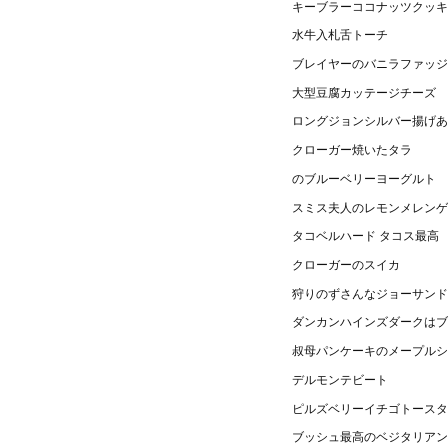
キーブラーココナッツクッキ
水牛入札舌トーチ
ブレイヤーのバニラファッジ
大型豆腐カッテージチーズ
ロングジョンシルバー揚げあ
クローガー焼いたタラ
のブルーベリーヨーグルト
スミス夫人のレモンメレンゲ
タコベルハード タコス最高
クローガーのスイカ
狩りのずさんなジョーサンド
ダンカンハインズダークはブ
叔母パンケーキのメープルシ
デルモンテビート
ピルズベリーイチゴトースタ
ブッシュ最高のベジタリアン