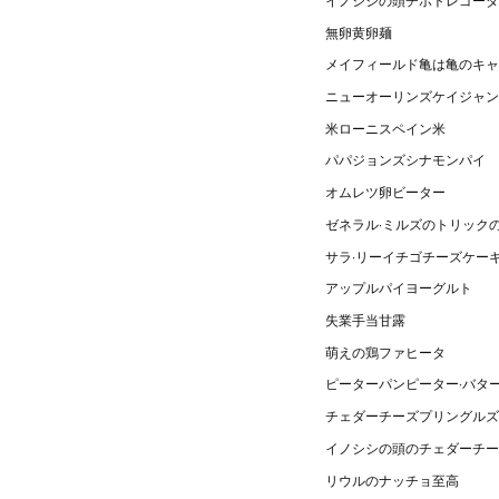
無卵黄卵麺
メイフィールド亀は亀のキャ
ニューオーリンズケイジャン
米ローニスペイン米
パパジョンズシナモンパイ
オムレツ卵ビーター
ゼネラル·ミルズのトリック
サラ·リーイチゴチーズケー
アップルパイヨーグルト
失業手当甘露
萌えの鶏ファヒータ
ピーターパンピーター·バタ
チェダーチーズプリングルズ
イノシシの頭のチェダーチー
リウルのナッチョ至高