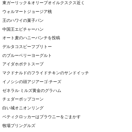
東ガーリック＆オリーブオイルクスクス近く
ウォルマートジョージア桃
王のハワイの菓子パン
中国王エビチャーハン
オート麦のハニーバンチを投稿
デルタコスビーフブリトー
のブルーベリーヨーグルト
アイダホポテトスープ
マクドナルドのフライドチキンのサンドイッチ
イノシシの頭アジアーゴ·チーズ
ゼネラル·ミルズ黄金のグラハム
チェダーポップコーン
白い城オニオンリング
ベティクロッカーはブラウニーをごまかす
牧場プリングルズ