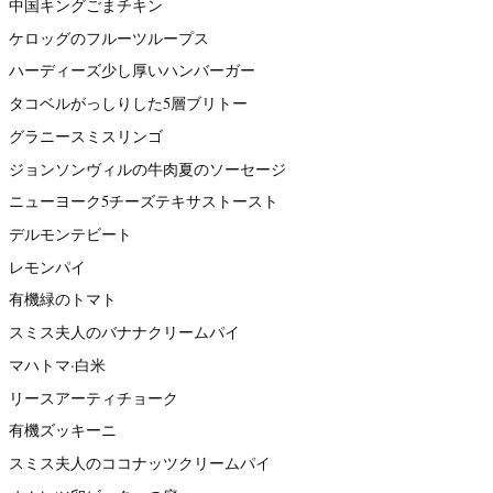
中国キングごまチキン
ケロッグのフルーツループス
ハーディーズ少し厚いハンバーガー
タコベルがっしりした5層ブリトー
グラニースミスリンゴ
ジョンソンヴィルの牛肉夏のソーセージ
ニューヨーク5チーズテキサストースト
デルモンテビート
レモンパイ
有機緑のトマト
スミス夫人のバナナクリームパイ
マハトマ·白米
リースアーティチョーク
有機ズッキーニ
スミス夫人のココナッツクリームパイ