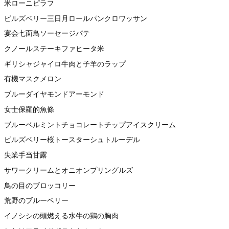
米ローニピラフ
ピルズベリー三日月ロールパンクロワッサン
宴会七面鳥ソーセージパテ
クノールステーキファヒータ米
ギリシャジャイロ牛肉と子羊のラップ
有機マスクメロン
ブルーダイヤモンドアーモンド
女士保羅的魚條
ブルーベルミントチョコレートチップアイスクリーム
ピルズベリー桜トースターシュトルーデル
失業手当甘露
サワークリームとオニオンプリングルズ
鳥の目のブロッコリー
荒野のブルーベリー
イノシシの頭燃える水牛の鶏の胸肉